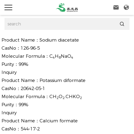



Product Name：
Sodium diacetate
CasNo：
126-96-5
Molecular Formula：
C
H
NaO
4
8
4
Purity：
99%
Inquiry
Product Name：
Potassium diformate
CasNo：
20642-05-1
Molecular Formula：
CH
O
.CHKO
2
2
2
Purity：
99%
Inquiry
Product Name：
Calcium formate
CasNo：
544-17-2