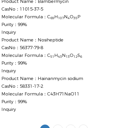
Product Name：
Bambermycin
CasNo：
11015-37-5
Molecular Formula：
C
H
N
O
P
69
107
4
35
Purity：
99%
Inquiry
Product Name：
Nosiheptide
CasNo：
56377-79-8
Molecular Formula：
C
H
N
O
S
51
43
13
12
6
Purity：
99%
Inquiry
Product Name：
Hainanmycin sodium
CasNo：
58331-17-2
Molecular Formula：
C43H71NaO11
Purity：
99%
Inquiry