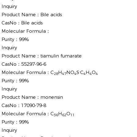
Inquiry
Product Name：
Bile acids
CasNo：
Bile acids
Molecular Formula：
Purity：
99%
Inquiry
Product Name：
tiamulin fumarate
CasNo：
55297-96-6
.
Molecular Formula：
C
H
NO
S
C
H
O
28
47
4
4
4
4
Purity：
99%
Inquiry
Product Name：
monensin
CasNo：
17090-79-8
Molecular Formula：
C
H
O
36
62
11
Purity：
99%
Inquiry