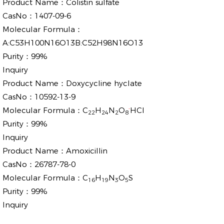
Product Name：
Colistin sulfate
CasNo：
1407-09-6
Molecular Formula：
A:C53H100N16O13B:C52H98N16O13
Purity：
99%
Inquiry
Product Name：
Doxycycline hyclate
CasNo：
10592-13-9
.
Molecular Formula：
C
H
N
O
HCl
22
24
2
8
Purity：
99%
Inquiry
Product Name：
Amoxicillin
CasNo：
26787-78-0
Molecular Formula：
C
H
N
O
S
16
19
3
5
Purity：
99%
Inquiry