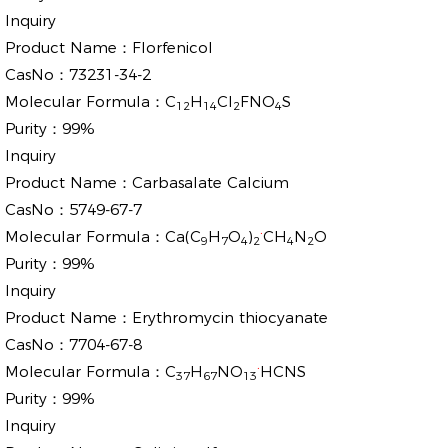
Inquiry
Product Name：
Florfenicol
CasNo：
73231-34-2
Molecular Formula：
C
H
Cl
FNO
S
12
14
2
4
Purity：
99%
Inquiry
Product Name：
Carbasalate Calcium
CasNo：
5749-67-7
.
Molecular Formula：
Ca(C
H
O
)
CH
N
O
9
7
4
2
4
2
Purity：
99%
Inquiry
Product Name：
Erythromycin thiocyanate
CasNo：
7704-67-8
.
Molecular Formula：
C
H
NO
HCNS
37
67
13
Purity：
99%
Inquiry