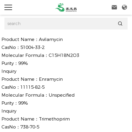



Product Name：
Avilamycin
CasNo：
51004-33-2
Molecular Formula：
C15H18N2O3
Purity：
99%
Inquiry
Product Name：
Enramycin
CasNo：
11115-82-5
Molecular Formula：
Unspecified
Purity：
99%
Inquiry
Product Name：
Trimethoprim
CasNo：
738-70-5