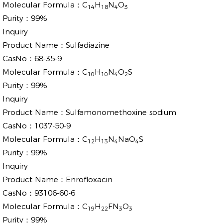
Molecular Formula：
C
H
N
O
14
18
4
3
Purity：
99%
Inquiry
Product Name：
Sulfadiazine
CasNo：
68-35-9
Molecular Formula：
C
H
N
O
S
10
10
4
2
Purity：
99%
Inquiry
Product Name：
Sulfamonomethoxine sodium
CasNo：
1037-50-9
Molecular Formula：
C
H
N
NaO
S
12
13
4
4
Purity：
99%
Inquiry
Product Name：
Enrofloxacin
CasNo：
93106-60-6
Molecular Formula：
C
H
FN
O
19
22
3
3
Purity：
99%